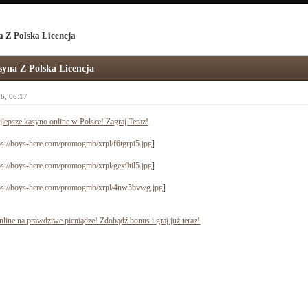
a Z Polska Licencja
syna Z Polska Licencja
6, 06:17
jlepsze kasyno online w Polsce! Zagraj Teraz!
ps://boys-here.com/promogmb/xrpl/f6tgrpi5.jpg
]
ps://boys-here.com/promogmb/xrpl/gex9til5.jpg
]
ps://boys-here.com/promogmb/xrpl/4nw5bvwg.jpg
]
line na prawdziwe pieniądze! Zdobądź bonus i graj już teraz!