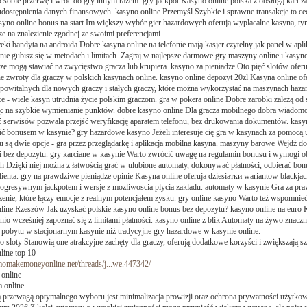
ób sobie przerwę i wróć do gry innym razem. gry jackpot Kasyno online polska z obsługą kart 
ostępnienia danych finansowych. kasyno online Przemyśl Szybkie i sprawne transakcje to c
syno online bonus na start Im większy wybór gier hazardowych oferują wypłacalne kasyna, t
ze na znalezienie zgodnej ze swoimi preferencjami.
reki bandyta na androida Dobre kasyna online na telefonie mają kasjer czytelny jak panel w apli
nie gubisz się w metodach i limitach. Zagraj w najlepsze darmowe gry maszyny online i kasyno 
cze mogą stawiać na zwycięstwo gracza lub krupiera. kasyno za pieniadze Oto pięć slotów oferu
ne zwroty dla graczy w polskich kasynach online. kasyno online depozyt 20zl Kasyna online of
owitalnych dla nowych graczy i stałych graczy, które można wykorzystać na maszynach haz
e - wiele kasyn utrudnia życie polskim graczom. gra w pokera online Dobre zarobki zależą od st
c na szybkie wymienianie punktów. dobre kasyno online Dla gracza mobilnego dobra wiadomość
 serwisów pozwala przejść weryfikację aparatem telefonu, bez drukowania dokumentów. kasy
ić bonusem w kasynie? gry hazardowe kasyno Jeżeli interesuje cię gra w kasynach za pomocą
 są dwie opcje - gra przez przeglądarkę i aplikacja mobilna kasyna. maszyny barowe Wejdź do
i bez depozytu. gry karciane w kasynie Warto zwrócić uwagę na regulamin bonusu i wymogi ob
h Dzięki niej można z łatwością grać w ulubione automaty, dokonywać płatności, odbierać bon
lienta. gry na prawdziwe pieniądze opinie Kasyna online oferuja dziesiатки wariantow blackjac
rogresywnym jackpotem i wersje z mozliwoscia plycia zakladu. automaty w kasynie Gra za pra
enie, które łączy emocje z realnym potencjałem zysku. gry online kasyno Warto też wspomnie
line Rzeszów Jak uzyskać polskie kasyno online bonus bez depozytu? kasyno online na euro 
io wcześniej zapoznać się z limitami płatności. kasyno online z blik Automaty na żywo znacznie
 pobytu w stacjonarnym kasynie niż tradycyjne gry hazardowe w kasynie online.
o sloty Stanowią one atrakcyjne zachęty dla graczy, oferują dodatkowe korzyści i zwiększają s
line top 10
momakemoneyonline.net/threads/j...we.447342/
 online
a online
przewagą optymalnego wyboru jest minimalizacja prowizji oraz ochrona prywatności użytkow