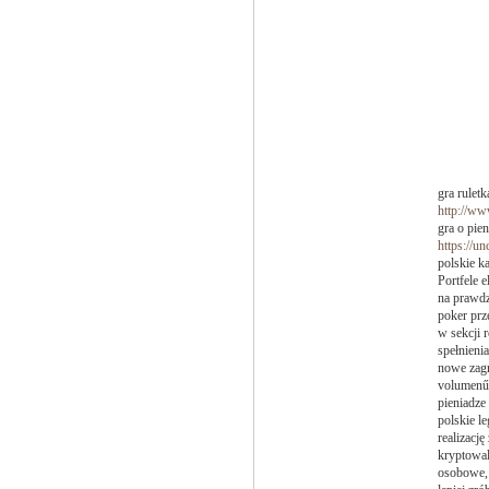
gra ruletk
http://w
gra o pie
https://u
polskie k
Portfele 
na prawdz
poker prz
w sekcji 
spełnieni
nowe zagr
volumenű 
pieniadze
polskie l
realizacj
kryptowal
osobowe, 