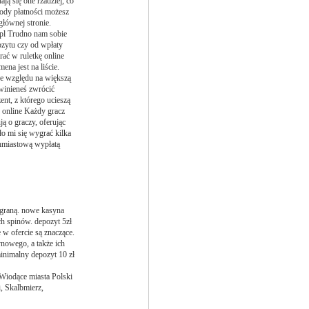
ą się one rzadziej, co
ody płatności możesz
głównej stronie.
 pl Trudno nam sobie
pozytu czy od wpłaty
ać w ruletkę online
mena jest na liście.
ze względu na większą
owinieneś zwrócić
nt, z którego ucieszą
o online Każdy gracz
ą o graczy, oferując
ło mi się wygrać kilka
chmiastową wypłatą
ygraną. nowe kasyna
h spinów. depozyt 5zł
 w ofercie są znaczące.
nowego, a także ich
inimalny depozyt 10 zł
 Wiodące miasta Polski
, Skalbmierz,