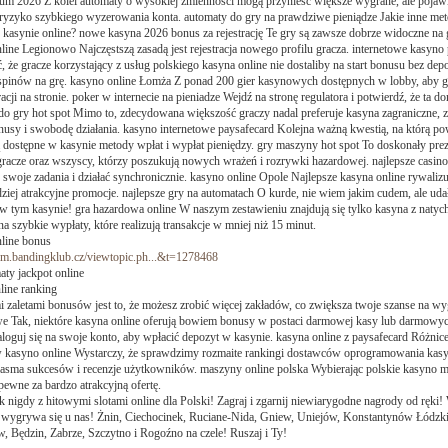
rum 2026 Z kolei automaty o wysokiej zmienności mogą przynieść większe wygrane, ale pojawiaj
ryzyko szybkiego wyzerowania konta. automaty do gry na prawdziwe pieniądze Jakie inne met
kasynie online? nowe kasyna 2026 bonus za rejestrację Te gry są zawsze dobrze widoczne na 
line Legionowo Najczęstszą zasadą jest rejestracja nowego profilu gracza. internetowe kasyno
, że gracze korzystający z usług polskiego kasyna online nie dostaliby na start bonusu bez de
 spinów na grę. kasyno online Łomża Z ponad 200 gier kasynowych dostępnych w lobby, aby gr
racji na stronie. poker w internecie na pieniadze Wejdź na stronę regulatora i potwierdź, że ta do
o gry hot spot Mimo to, zdecydowana większość graczy nadal preferuje kasyna zagraniczne, 
onusy i swobodę działania. kasyno internetowe paysafecard Kolejna ważną kwestią, na którą p
 dostępne w kasynie metody wpłat i wypłat pieniędzy. gry maszyny hot spot To doskonały preze
gracze oraz wszyscy, którzy poszukują nowych wrażeń i rozrywki hazardowej. najlepsze casin
 swoje zadania i działać synchronicznie. kasyno online Opole Najlepsze kasyna online rywalizuj
dziej atrakcyjne promocje. najlepsze gry na automatach O kurde, nie wiem jakim cudem, ale uda
w tym kasynie! gra hazardowa online W naszym zestawieniu znajdują się tylko kasyna z naty
na szybkie wypłaty, które realizują transakcje w mniej niż 15 minut.
line bonus
rum.bandingklub.cz/viewtopic.ph...&t=1278468
aty jackpot online
line ranking
zaletami bonusów jest to, że możesz zrobić więcej zakładów, co zwiększa twoje szanse na w
we Tak, niektóre kasyna online oferują bowiem bonusy w postaci darmowej kasy lub darmowyc
loguj się na swoje konto, aby wpłacić depozyt w kasynie. kasyna online z paysafecard Różnice
w kasyno online Wystarczy, że sprawdzimy rozmaite rankingi dostawców oprogramowania kasy
 pasma sukcesów i recenzje użytkowników. maszyny online polska Wybierając polskie kasyno m
pewne za bardzo atrakcyjną ofertę.
k nigdy z hitowymi slotami online dla Polski! Zagraj i zgarnij niewiarygodne nagrody od ręki!
 wygrywa się u nas! Żnin, Ciechocinek, Ruciane-Nida, Gniew, Uniejów, Konstantynów Łódzki
 Będzin, Zabrze, Szczytno i Rogoźno na czele! Ruszaj i Ty!