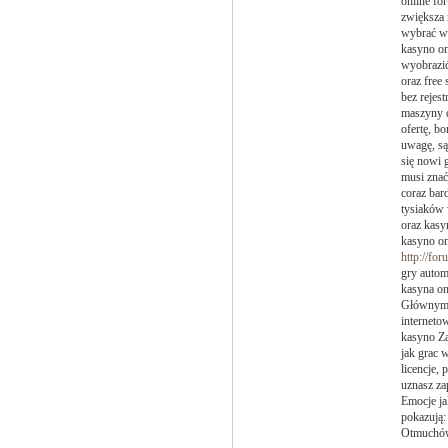
online fo
zwiększa 
wybrać w 
kasyno on
wyobrazić
oraz free
bez rejest
maszyny d
ofertę, b
uwagę, są
się nowi 
musi znać
coraz bar
tysiaków 
oraz kasy
kasyno on
http://fo
gry autom
kasyna on
Głównymi 
interneto
kasyno Za
jak grac 
licencje,
uznasz za
Emocje ja
pokazują:
Otmuchów,