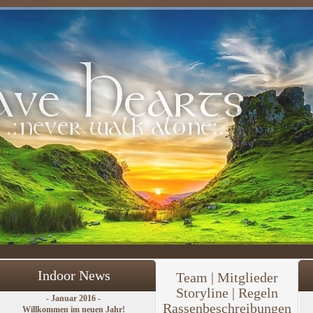
Indoor News
Team
|
Mitglieder
Storyline | Regeln
- Januar 2016 -
Rassenbeschreibungen
Willkommen im neuen Jahr!