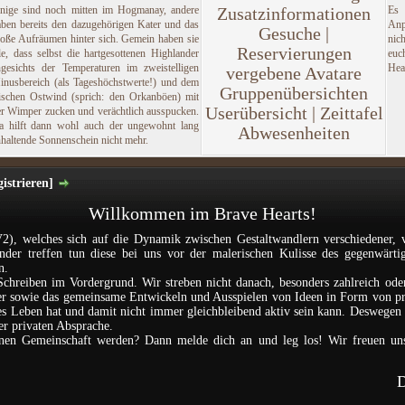
inige sind noch mitten im Hogmanay, andere
Zusatzinformationen
Es
aben bereits den dazugehörigen Kater und das
Anp
Gesuche |
roße Aufräumen hinter sich. Gemein haben sie
nic
Reservierungen
le, dass selbst die hartgesottenen Highlander
euc
ngesichts der Temperaturen im zweistelligen
Hea
vergebene Avatare
inusbereich (als Tageshöchstwerte!) und dem
Gruppenübersichten
rischen Ostwind (sprich: den Orkanböen) mit
Userübersicht | Zeittafel
er Wimper zucken und verächtlich ausspucken.
a hilft dann wohl auch der ungewohnt lang
Abwesenheiten
haltende Sonnenschein nicht mehr.
istrieren]
Willkommen im Brave Hearts!
2), welches sich auf die Dynamik zwischen Gestaltwandlern verschiedener, 
ander treffen tun diese bei uns vor der malerischen Kulisse des gegenwärti
n.
Schreiben im Vordergrund. Wir streben nicht danach, besonders zahlreich ode
nder sowie das gemeinsame Entwickeln und Ausspielen von Ideen in Form von p
les Leben hat und damit nicht immer gleichbleibend aktiv sein kann. Deswegen i
der privaten Absprache.
einen Gemeinschaft werden? Dann melde dich an und leg los! Wir freuen un
D