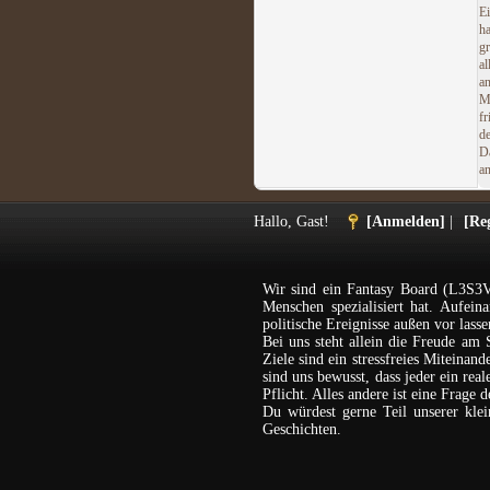
E
h
g
al
a
M
f
d
D
an
Hallo, Gast!
[Anmelden]
|
[Reg
Wir sind ein Fantasy Board (L3S3V
Menschen spezialisiert hat. Aufein
politische Ereignisse außen vor lasse
Bei uns steht allein die Freude am 
Ziele sind ein stressfreies Miteina
sind uns bewusst, dass jeder ein rea
Pflicht. Alles andere ist eine Frage 
Du würdest gerne Teil unserer kl
Geschichten.