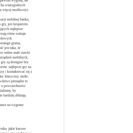
zapewnia wygodę, ale
echa wiarygodnych
ym więcej możliwości
kacji mobilnej banku,
gry, jest krupierem.
jących najlepsze
erują różne rodzaje
ardowych.
rategii grania,
 jest taka, że
no online male stawki
 urządzeń mobilnych,
 gry są dostępne bez
rotu. najlepsze gry na
usy i kontaktować się z
ka: klasyczny, multi-
wdziwe pieniądze to
ć o powszechności.
Radzimy, by
 bardziej zbliżają
zanse na wygrane.
nika. jakie kasyno