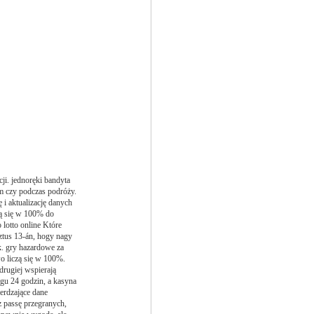
ji. jednoręki bandyta
m czy podczas podróży.
 i aktualizację danych
ją się w 100% do
 lotto online Które
ztus 13-án, hogy nagy
ek. gry hazardowe za
o liczą się w 100%.
drugiej wspierają
ągu 24 godzin, a kasyna
erdzające dane
z passę przegranych,