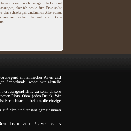
 fehlen zwar noch einige Hacks und
assungen, aber ich denke, fürs Erste sollte
hts den Schreibspaß eindämmen. Also schaut
h um und erobert die Welt vom Brave
rts!
vorwiegend einheimischer Arten und
gen Schottlands, wobei wir aktuelle
r herausragend aktiv zu sein. Unsere
rivaten Plots. Ohne jeden Druck. Wir
st Erreichbarkeit bei uns die einzige
s auf dich und unsere gemeinsamen
ein Team vom Brave Hearts