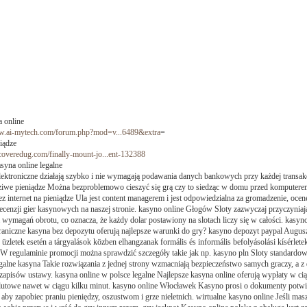
a online
ww.ai-mytech.com/forum.php?mod=v...6489&extra
=
niądze
ncoveredug.com/finally-mount-jo...ent-132388
asyna online legalne
elektroniczne działają szybko i nie wymagają podawania danych bankowych przy każdej transakc
iwe pieniądze Można bezproblemowo cieszyć się grą czy to siedząc w domu przed komputere
ez internet na pieniądze Ula jest content managerem i jest odpowiedzialna za gromadzenie, ocenę
recenzji gier kasynowych na naszej stronie. kasyno online Głogów Sloty zazwyczaj przyczynia
a wymagań obrotu, co oznacza, że każdy dolar postawiony na slotach liczy się w całości. kasyno
aniczne kasyna bez depozytu oferują najlepsze warunki do gry? kasyno depozyt paypal Augus
üzletek esetén a tárgyalások közben elhangzanak formális és informális befolyásolási kísérlet
 W regulaminie promocji można sprawdzić szczegóły takie jak np. kasyno pln Sloty standardow
egalne kasyna Takie rozwiązania z jednej strony wzmacniają bezpieczeństwo samych graczy, a z 
ę zapisów ustawy. kasyna online w polsce legalne Najlepsze kasyna online oferują wypłaty w ci
utowe nawet w ciągu kilku minut. kasyno online Włocławek Kasyno prosi o dokumenty potwi
aby zapobiec praniu pieniędzy, oszustwom i grze nieletnich. wirtualne kasyno online Jeśli mas