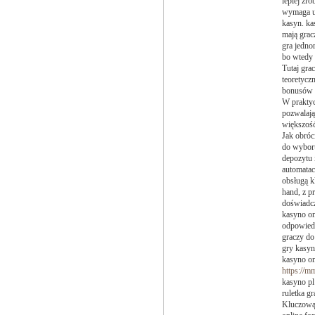
lepiej zr
wymaga ud
kasyn. ka
mają grac
gra jedno
bo wtedy 
Tutaj gra
teoretycz
bonusów p
W praktyc
pozwalają
większość
Jak obróc
do wyboru
depozytu 
automatac
obsługą k
hand, z p
doświadcz
kasyno on
odpowiedn
graczy do
gry kasyn
kasyno on
https://m
kasyno pl
ruletka gr
Kluczową 