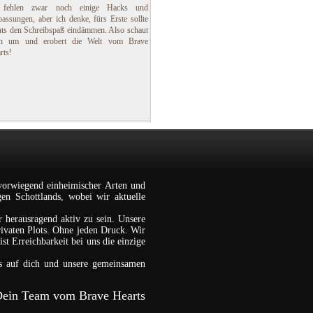
 fehlen zwar noch einige Hacks und
assungen, aber ich denke, fürs Erste sollte
hts den Schreibspaß eindämmen. Also schaut
ch um und erobert die Welt vom Brave
rts!
vorwiegend einheimischer Arten und
gen Schottlands, wobei wir aktuelle
r herausragend aktiv zu sein. Unsere
rivaten Plots. Ohne jeden Druck. Wir
st Erreichbarkeit bei uns die einzige
s auf dich und unsere gemeinsamen
ein Team vom Brave Hearts