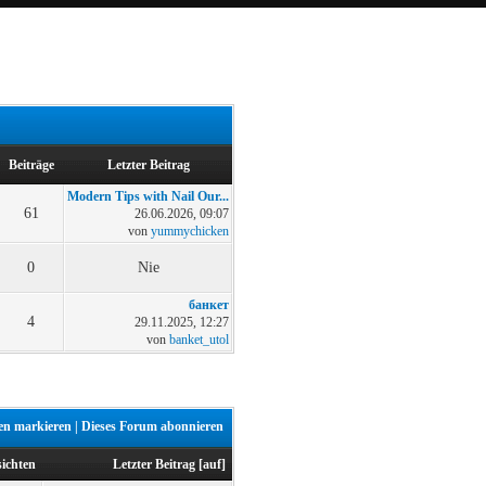
Beiträge
Letzter Beitrag
Modern Tips with Nail Our...
61
26.06.2026, 09:07
von
yummychicken
0
Nie
банкет
4
29.11.2025, 12:27
von
banket_utol
sen markieren
|
Dieses Forum abonnieren
ichten
Letzter Beitrag
[
auf
]