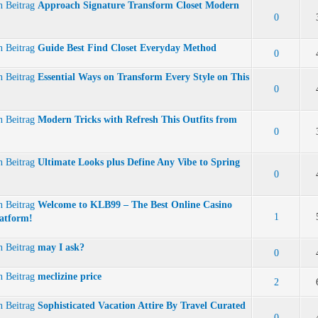
Approach Signature Transform Closet Modern
0
Guide Best Find Closet Everyday Method
0
Essential Ways on Transform Every Style on This
0
Modern Tricks with Refresh This Outfits from
0
Ultimate Looks plus Define Any Vibe to Spring
0
Welcome to KLB99 – The Best Online Casino
1
atform!
may I ask?
0
meclizine price
2
Sophisticated Vacation Attire By Travel Curated
0