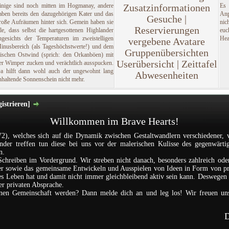
inige sind noch mitten im Hogmanay, andere
Zusatzinformationen
Es
aben bereits den dazugehörigen Kater und das
Anp
Gesuche |
roße Aufräumen hinter sich. Gemein haben sie
nic
Reservierungen
lle, dass selbst die hartgesottenen Highlander
eu
ngesichts der Temperaturen im zweistelligen
Hea
vergebene Avatare
inusbereich (als Tageshöchstwerte!) und dem
Gruppenübersichten
rischen Ostwind (sprich: den Orkanböen) mit
Userübersicht | Zeittafel
er Wimper zucken und verächtlich ausspucken.
a hilft dann wohl auch der ungewohnt lang
Abwesenheiten
nhaltende Sonnenschein nicht mehr.
istrieren]
Willkommen im Brave Hearts!
2), welches sich auf die Dynamik zwischen Gestaltwandlern verschiedener, 
ander treffen tun diese bei uns vor der malerischen Kulisse des gegenwärti
n.
Schreiben im Vordergrund. Wir streben nicht danach, besonders zahlreich ode
nder sowie das gemeinsame Entwickeln und Ausspielen von Ideen in Form von p
les Leben hat und damit nicht immer gleichbleibend aktiv sein kann. Deswegen i
der privaten Absprache.
einen Gemeinschaft werden? Dann melde dich an und leg los! Wir freuen un
D