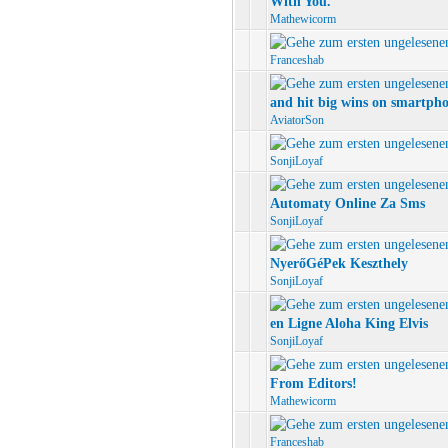
With You.
Mathewicorm
Franceshab
and hit big wins on smartph
AviatorSon
SonjiLoyaf
Automaty Online Za Sms
SonjiLoyaf
NyerőGéPek Keszthely
SonjiLoyaf
en Ligne Aloha King Elvis
SonjiLoyaf
From Editors!
Mathewicorm
Franceshab