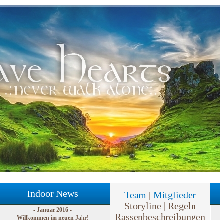
Indoor News
Team
|
Mitglieder
Storyline | Regeln
- Januar 2016 -
Rassenbeschreibungen
Willkommen im neuen Jahr!