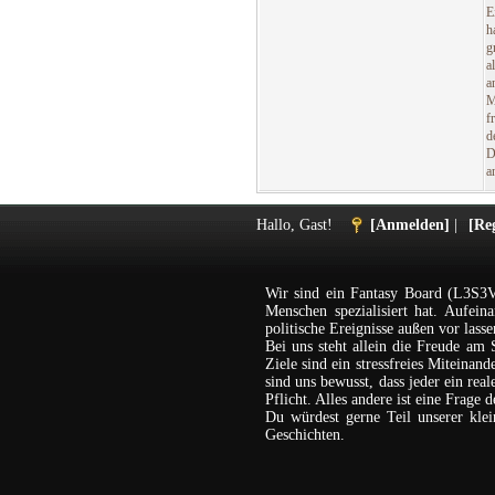
E
h
g
a
a
M
f
d
D
a
Hallo, Gast!
[Anmelden]
|
[Reg
Wir sind ein Fantasy Board (L3S3V
Menschen spezialisiert hat. Aufein
politische Ereignisse außen vor lasse
Bei uns steht allein die Freude am 
Ziele sind ein stressfreies Miteina
sind uns bewusst, dass jeder ein rea
Pflicht. Alles andere ist eine Frage 
Du würdest gerne Teil unserer kl
Geschichten.